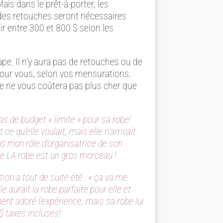
Mais dans le prêt-à-porter, les
 des retouches seront nécessaires
ir entre 300 et 800 $ selon les
e. Il n’y aura pas de retouches ou de
 pour vous, selon vos mensurations.
be ne vous coûtera pas plus cher que
s de budget « limite » pour sa robe!
ce qu’elle voulait, mais elle n’arrivait
ns mon rôle d’organisatrice de son
 de LA robe est un gros morceau !
ion a tout de suite été : « ça va me
le aurait la robe parfaite pour elle et
ment adoré l’expérience, mais sa robe lui
$ taxes incluses!