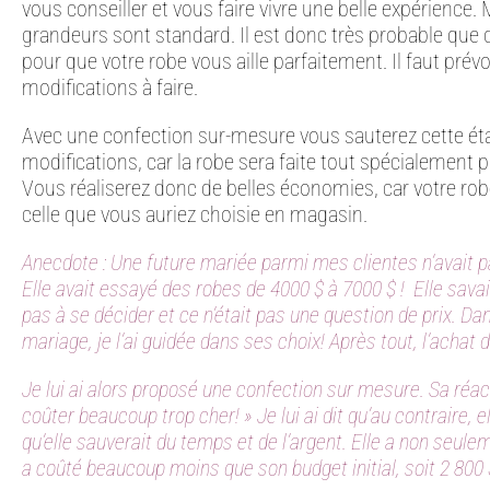
vous conseiller et vous faire vivre une belle expérience. 
grandeurs sont standard. Il est donc très probable que
pour que votre robe vous aille parfaitement. Il faut prévo
modifications à faire.
Avec une confection sur-mesure vous sauterez cette étap
modifications, car la robe sera faite tout spécialement
Vous réaliserez donc de belles économies, car votre ro
celle que vous auriez choisie en magasin.
Anecdote : Une future mariée parmi mes clientes n’avait pa
Elle avait essayé des robes de 4000 $ à 7000 $ ! Elle savait 
pas à se décider et ce n’était pas une question de prix. Da
mariage, je l’ai guidée dans ses choix! Après tout, l’achat
Je lui ai alors proposé une confection sur mesure. Sa réact
coûter beaucoup trop cher! » Je lui ai dit qu’au contraire, el
qu’elle sauverait du temps et de l’argent. Elle a non seule
a coûté beaucoup moins que son budget initial, soit 2 800 