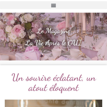
Le Magazine
La Vie Après le OUI
Un sourire éclatant, un
atout éloquent