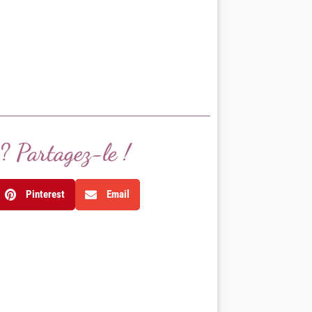
e? Partagez-le !
Pinterest
Email