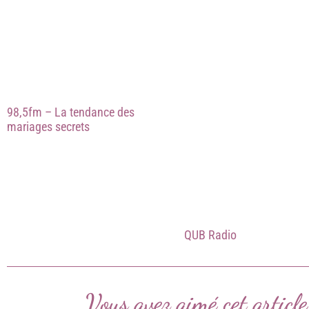
98,5fm – La tendance des
mariages secrets
QUB Radio
Vous avez aimé cet articl