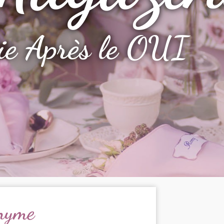
ie Après le OUI
nyme