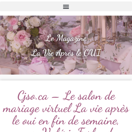
Le Magazine
La Vie Après le OUI
Cjso.ca – Le salon de
mariage virtuel La vie après
le oui en fin de semaine,